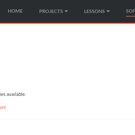
Zum Inhalt springen
HOME
SO
PROJECTS
LESSONS
ies available.
are